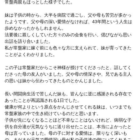
常盤両親もほっとした様子でした。
妹は子供の時から、大半を病院で過ごし、父や母も苦労が多かっ
たようです。父や母の深い愛情がなければ、43年間という人生は
歩めなかったかもしれません。
法要後に親しくしていた方々のみの会食を行い、偲びながら思い
出話を語り合いました。
私が常盤家に嫁ぐ前にも色々な方に支えられて、妹が育ってきた
ことがよくわかりました。
この子は常盤家だからこそ神様が授けてくださったと、話してく
ださった母の友人がいました。父や母の情深さや、兄である主人
の思いは妹から伝わってきたものとかんじました。
長い間闘病生活で苦しんだ妹も、皆んなに逆に感謝される存在で
あったことが再認識される1日でした。
健康が何よりという原点をかんじさせてくれる妹は、いつまでも
常盤家族の中で生き続けているのだと思います。
子供が先になくなることほど不幸なことはないけれど、病弱な子
供を自分達が元気なうちに送り出せたことは、本当によかったと
母は言っていました。母の子に対する愛情は、限りなく深いも
の。まだまだ元気で愛情深い母が私の子供達の側にいてくれるこ